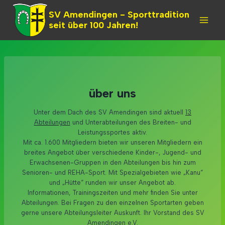
Skip
SV Amendingen - Sporttradition
to
seit über 100 Jahren!
content
über uns
Unter dem Dach des SV Amendingen sind aktuell
13
Abteilungen
und Unterabteilungen des Breiten- und
Leistungssportes aktiv.
Mit ca. 1.600 Mitgliedern bieten wir unseren Mitgliedern ein
breites Angebot über verschiedene Kinder-, Jugend- und
Erwachsenen-Gruppen in den Abteilungen bis hin zum
Senioren- und REHA-Sport. Mit Spezialgebieten wie „Kanu“
und „Hütte“ runden wir unser Angebot ab.
Informationen, Trainingszeiten und mehr finden Sie unter
Abteilungen. Bei Fragen zu den einzelnen Sportarten geben
gerne unsere Abteilungsleiter Auskunft. Ihr Vorstand des SV
Amendingen e.V.