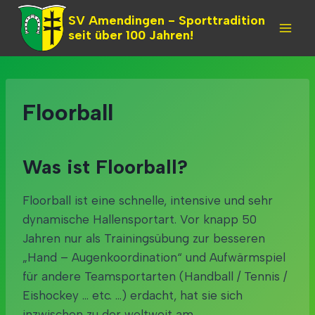
Skip
SV Amendingen - Sporttradition
to
seit über 100 Jahren!
content
Floorball
Was ist Floorball?
Floorball ist eine schnelle, intensive und sehr
dynamische Hallensportart. Vor knapp 50
Jahren nur als Trainingsübung zur besseren
„Hand – Augenkoordination“ und Aufwärmspiel
für andere Teamsportarten (Handball / Tennis /
Eishockey … etc. …) erdacht, hat sie sich
inzwischen zu der weltweit am