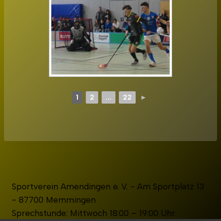
1
2
...
22
►
Sportverein Amendingen e. V. - Am Sportplatz 13
- 87700 Memmingen
Sprechstunde: Mittwoch 18:00 – 19:00 Uhr