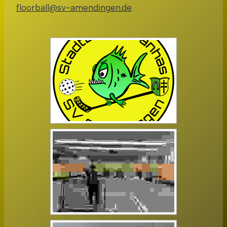
floorball@sv-amendingen.de