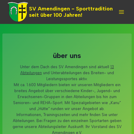
Skip
SV Amendingen - Sporttradition
to
seit über 100 Jahren!
content
über uns
Unter dem Dach des SV Amendingen sind aktuell
13
Abteilungen
und Unterabteilungen des Breiten- und
Leistungssportes aktiv.
Mit ca. 1.600 Mitgliedern bieten wir unseren Mitgliedern ein
breites Angebot über verschiedene Kinder-, Jugend- und
Erwachsenen-Gruppen in den Abteilungen bis hin zum
Senioren- und REHA-Sport. Mit Spezialgebieten wie „Kanu“
und „Hütte“ runden wir unser Angebot ab.
Informationen, Trainingszeiten und mehr finden Sie unter
Abteilungen. Bei Fragen zu den einzelnen Sportarten geben
gerne unsere Abteilungsleiter Auskunft. Ihr Vorstand des SV
Amendingen e.V.