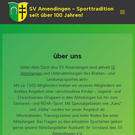
Skip
SV Amendingen - Sporttradition
to
seit über 100 Jahren!
content
über uns
Unter dem Dach des SV Amendingen sind aktuell
13
Abteilungen
und Unterabteilungen des Breiten- und
Leistungssportes aktiv.
Mit ca. 1.600 Mitgliedern bieten wir unseren Mitgliedern ein
breites Angebot über verschiedene Kinder-, Jugend- und
Erwachsenen-Gruppen in den Abteilungen bis hin zum
Senioren- und REHA-Sport. Mit Spezialgebieten wie „Kanu“
und „Hütte“ runden wir unser Angebot ab.
Informationen, Trainingszeiten und mehr finden Sie unter
Abteilungen. Bei Fragen zu den einzelnen Sportarten geben
gerne unsere Abteilungsleiter Auskunft. Ihr Vorstand des SV
Amendingen e.V.