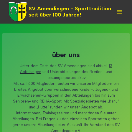
Skip
SV Amendingen - Sporttradition
to
seit über 100 Jahren!
content
über uns
Unter dem Dach des SV Amendingen sind aktuell
13
Abteilungen
und Unterabteilungen des Breiten- und
Leistungssportes aktiv.
Mit ca. 1.600 Mitgliedern bieten wir unseren Mitgliedern ein
breites Angebot über verschiedene Kinder-, Jugend- und
Erwachsenen-Gruppen in den Abteilungen bis hin zum
Senioren- und REHA-Sport. Mit Spezialgebieten wie „Kanu“
und „Hütte“ runden wir unser Angebot ab.
Informationen, Trainingszeiten und mehr finden Sie unter
Abteilungen. Bei Fragen zu den einzelnen Sportarten geben
gerne unsere Abteilungsleiter Auskunft. Ihr Vorstand des SV
Amendingen e.V.