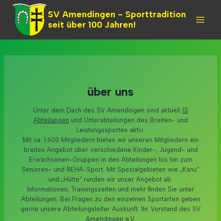
Skip
SV Amendingen - Sporttradition
to
seit über 100 Jahren!
content
über uns
Unter dem Dach des SV Amendingen sind aktuell
13
Abteilungen
und Unterabteilungen des Breiten- und
Leistungssportes aktiv.
Mit ca. 1.600 Mitgliedern bieten wir unseren Mitgliedern ein
breites Angebot über verschiedene Kinder-, Jugend- und
Erwachsenen-Gruppen in den Abteilungen bis hin zum
Senioren- und REHA-Sport. Mit Spezialgebieten wie „Kanu“
und „Hütte“ runden wir unser Angebot ab.
Informationen, Trainingszeiten und mehr finden Sie unter
Abteilungen. Bei Fragen zu den einzelnen Sportarten geben
gerne unsere Abteilungsleiter Auskunft. Ihr Vorstand des SV
Amendingen e.V.