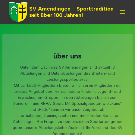
Skip
SV Amendingen - Sporttradition
to
seit über 100 Jahren!
content
über uns
Unter dem Dach des SV Amendingen sind aktuell
13
Abteilungen
und Unterabteilungen des Breiten- und
Leistungssportes aktiv.
Mit ca. 1.600 Mitgliedern bieten wir unseren Mitgliedern ein
breites Angebot über verschiedene Kinder-, Jugend- und
Erwachsenen-Gruppen in den Abteilungen bis hin zum
Senioren- und REHA-Sport. Mit Spezialgebieten wie „Kanu“
und „Hütte“ runden wir unser Angebot ab.
Informationen, Trainingszeiten und mehr finden Sie unter
Abteilungen. Bei Fragen zu den einzelnen Sportarten geben
gerne unsere Abteilungsleiter Auskunft. Ihr Vorstand des SV
Amendingen e.V.