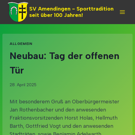
Skip
SV Amendingen - Sporttradition
to
seit über 100 Jahren!
content
ALLGEMEIN
Neubau: Tag der offenen
Tür
28. April 2025
Mit besonderem Gruß an Oberbürgermeister
Jan Rothenbacher und den anwesenden
Fraktionsvorsitzenden Horst Holas, Hellmuth
Barth, Gottfried Vogt und den anwesenden
Stadträten, sowie Benjamin Adelwarth,