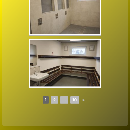
1
2
...
10
►